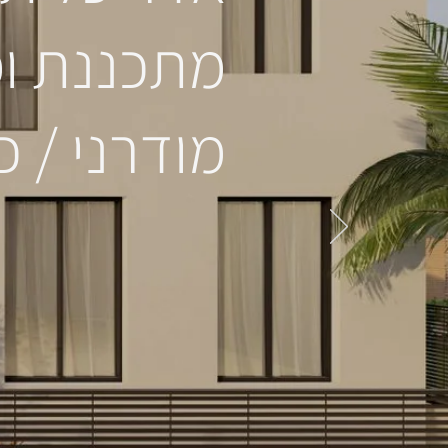
מתכננת ומ
מודרני / כ