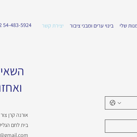
2 54-483-5924
נות שלי
בינוי ערים ומבני ציבור
יצירת קשר
השאיר
ואחזו
אורנה קרן צור
בית לחם הגליל
z@gmail.com