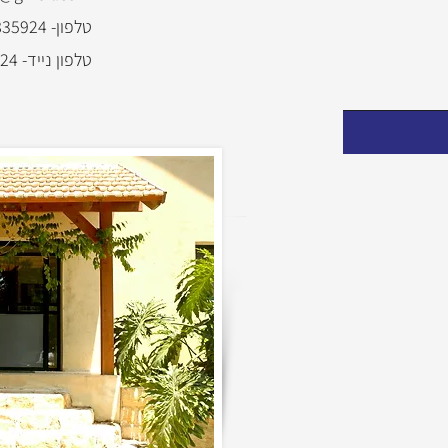
טלפון- 049835924
טלפון נייד- 0544835924